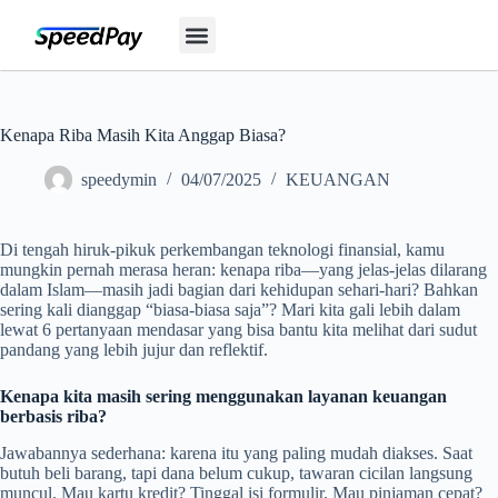
Layanan Kami
Kenapa Riba Masih Kita Anggap Biasa?
speedymin
04/07/2025
KEUANGAN
Di tengah hiruk-pikuk perkembangan teknologi finansial, kamu
mungkin pernah merasa heran: kenapa riba—yang jelas-jelas dilarang
dalam Islam—masih jadi bagian dari kehidupan sehari-hari? Bahkan
sering kali dianggap “biasa-biasa saja”? Mari kita gali lebih dalam
lewat 6 pertanyaan mendasar yang bisa bantu kita melihat dari sudut
pandang yang lebih jujur dan reflektif.
Kenapa kita masih sering menggunakan layanan keuangan
berbasis riba?
Jawabannya sederhana: karena itu yang paling mudah diakses. Saat
butuh beli barang, tapi dana belum cukup, tawaran cicilan langsung
muncul. Mau kartu kredit? Tinggal isi formulir. Mau pinjaman cepat?