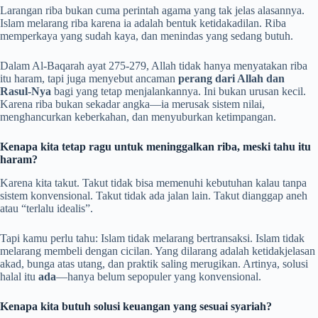
Larangan riba bukan cuma perintah agama yang tak jelas alasannya.
Islam melarang riba karena ia adalah bentuk ketidakadilan. Riba
memperkaya yang sudah kaya, dan menindas yang sedang butuh.
Dalam Al-Baqarah ayat 275-279, Allah tidak hanya menyatakan riba
itu haram, tapi juga menyebut ancaman
perang dari Allah dan
Rasul-Nya
bagi yang tetap menjalankannya. Ini bukan urusan kecil.
Karena riba bukan sekadar angka—ia merusak sistem nilai,
menghancurkan keberkahan, dan menyuburkan ketimpangan.
Kenapa kita tetap ragu untuk meninggalkan riba, meski tahu itu
haram?
Karena kita takut. Takut tidak bisa memenuhi kebutuhan kalau tanpa
sistem konvensional. Takut tidak ada jalan lain. Takut dianggap aneh
atau “terlalu idealis”.
Tapi kamu perlu tahu: Islam tidak melarang bertransaksi. Islam tidak
melarang membeli dengan cicilan. Yang dilarang adalah ketidakjelasan
akad, bunga atas utang, dan praktik saling merugikan. Artinya, solusi
halal itu
ada
—hanya belum sepopuler yang konvensional.
Kenapa kita butuh solusi keuangan yang sesuai syariah?